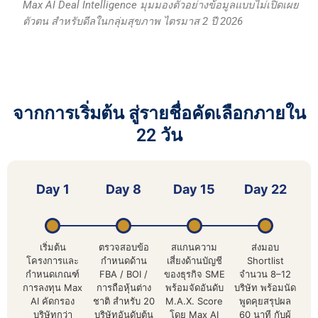
Max AI Deal Intelligence มุมมองตัวอย่างข้อมูลแบบไม่เปิดเผย
ตัวตน สำหรับดีลในกลุ่มสุขภาพ ไตรมาส 2 ปี 2026
จากการเริ่มต้น สู่รายชื่อคัดเลือกภายใน
22 วัน
Day 1
Day 8
Day 15
Day 22
เริ่มต้น
ตรวจสอบข้อ
สแกนความ
ส่งมอบ
โครงการและ
กำหนดด้าน
เสี่ยงด้านบัญชี
Shortlist
กำหนดเกณฑ์
FBA / BOI /
ของธุรกิจ SME
จำนวน 8–12
การลงทุน Max
การถือหุ้นต่าง
พร้อมจัดอันดับ
บริษัท พร้อมนัด
AI คัดกรอง
ชาติ สำหรับ 20
M.A.X. Score
พูดคุยสรุปผล
บริษัทกว่า
บริษัทอันดับต้น
โดย Max AI
60 นาที กับผู้