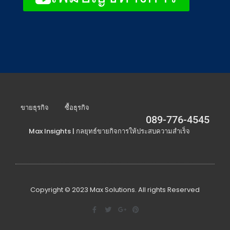
ขายธุรกิจ
ซื้อธุรกิจ
089-776-4545
Max Insights | กลยุทธ์ขายกิจการให้ประสบความสำเร็จ
Copyright © 2023 Max Solutions. All rights Reserved
F
T
G
P
a
w
o
i
c
i
o
n
e
t
g
t