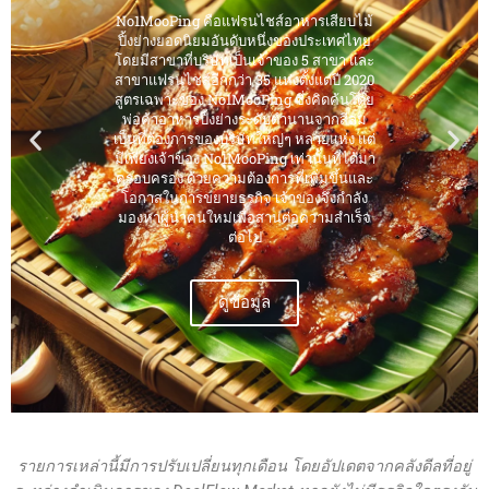
No1MooPing คือแฟรนไชส์อาหารเสียบไม้
ปิ้งย่างยอดนิยมอันดับหนึ่งของประเทศไทย
โดยมีสาขาที่บริษัทเป็นเจ้าของ 5 สาขา และ
สาขาแฟรนไชส์อีกกว่า 35 แห่งตั้งแต่ปี 2020
สูตรเฉพาะของ No1MooPing ซึ่งคิดค้นโดย
พ่อค้าอาหารปิ้งย่างระดับตำนานจากสีลม
เป็นที่ต้องการของบริษัทใหญ่ๆ หลายแห่ง แต่
มีเพียงเจ้าของ No1MooPing เท่านั้นที่ได้มา
ครอบครอง ด้วยความต้องการที่เพิ่มขึ้นและ
โอกาสในการขยายธุรกิจ เจ้าของจึงกำลัง
มองหาผู้นำคนใหม่เพื่อสานต่อความสำเร็จ
ต่อไป
ดูข้อมูล
รายการเหล่านี้มีการปรับเปลี่ยนทุกเดือน โดยอัปเดตจากคลังดีลที่อยู่