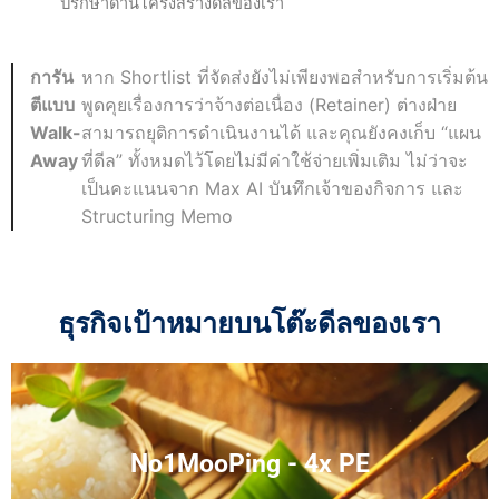
ปรึกษาด้านโครงสร้างดีลของเรา
การัน
หาก Shortlist ที่จัดส่งยังไม่เพียงพอสำหรับการเริ่มต้น
ตีแบบ
พูดคุยเรื่องการว่าจ้างต่อเนื่อง (Retainer) ต่างฝ่าย
Walk-
สามารถยุติการดำเนินงานได้ และคุณยังคงเก็บ “แผน
Away
ที่ดีล” ทั้งหมดไว้โดยไม่มีค่าใช้จ่ายเพิ่มเติม ไม่ว่าจะ
เป็นคะแนนจาก Max AI บันทึกเจ้าของกิจการ และ
Structuring Memo
ธุรกิจเป้าหมายบนโต๊ะดีลของเรา
No1MooPing - 4x PE