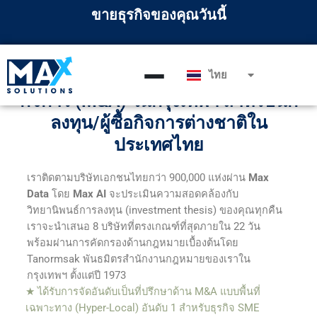
Skip
ขายธุรกิจของคุณวันนี้
to
content
ไทย
ทีมที่ปรึกษาด้านการควบรวมและซื้อ
English
กิจการ (M&A) ในกรุงเทพฯ สำหรับนัก
ลงทุน/ผู้ซื้อกิจการต่างชาติใน
ประเทศไทย
เราติดตามบริษัทเอกชนไทยกว่า 900,000 แห่งผ่าน
Max
Data
โดย
Max AI
จะประเมินความสอดคล้องกับ
วิทยานิพนธ์การลงทุน (investment thesis) ของคุณทุกคืน
เราจะนำเสนอ 8 บริษัทที่ตรงเกณฑ์ที่สุดภายใน 22 วัน
พร้อมผ่านการคัดกรองด้านกฎหมายเบื้องต้นโดย
Tanormsak พันธมิตรสำนักงานกฎหมายของเราใน
กรุงเทพฯ ตั้งแต่ปี 1973
★ ได้รับการจัดอันดับเป็นที่ปรึกษาด้าน M&A แบบพื้นที่
เฉพาะทาง (Hyper-Local) อันดับ 1 สำหรับธุรกิจ SME