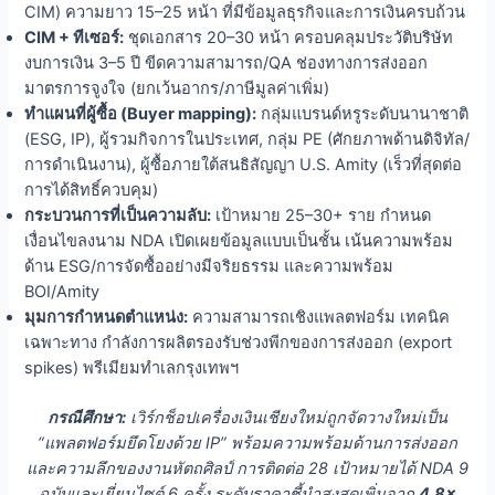
CIM) ความยาว 15–25 หน้า ที่มีข้อมูลธุรกิจและการเงินครบถ้วน
CIM + ทีเซอร์:
ชุดเอกสาร 20–30 หน้า ครอบคลุมประวัติบริษัท
งบการเงิน 3–5 ปี ขีดความสามารถ/QA ช่องทางการส่งออก
มาตรการจูงใจ (ยกเว้นอากร/ภาษีมูลค่าเพิ่ม)
ทำแผนที่ผู้ซื้อ (Buyer mapping):
กลุ่มแบรนด์หรูระดับนานาชาติ
(ESG, IP), ผู้รวมกิจการในประเทศ, กลุ่ม PE (ศักยภาพด้านดิจิทัล/
การดำเนินงาน), ผู้ซื้อภายใต้สนธิสัญญา U.S. Amity (เร็วที่สุดต่อ
การได้สิทธิ์ควบคุม)
กระบวนการที่เป็นความลับ:
เป้าหมาย 25–30+ ราย กำหนด
เงื่อนไขลงนาม NDA เปิดเผยข้อมูลแบบเป็นชั้น เน้นความพร้อม
ด้าน ESG/การจัดซื้ออย่างมีจริยธรรม และความพร้อม
BOI/Amity
มุมการกำหนดตำแหน่ง:
ความสามารถเชิงแพลตฟอร์ม เทคนิค
เฉพาะทาง กำลังการผลิตรองรับช่วงพีกของการส่งออก (export
spikes) พรีเมียมทำเลกรุงเทพฯ
กรณีศึกษา:
เวิร์กช็อปเครื่องเงินเชียงใหม่ถูกจัดวางใหม่เป็น
“แพลตฟอร์มยึดโยงด้วย IP” พร้อมความพร้อมด้านการส่งออก
และความลึกของงานหัตถศิลป์ การติดต่อ 28 เป้าหมายได้ NDA 9
ฉบับและเยี่ยมไซต์ 6 ครั้ง ระดับราคาชี้นำสูงสุดเพิ่มจาก
4.8×