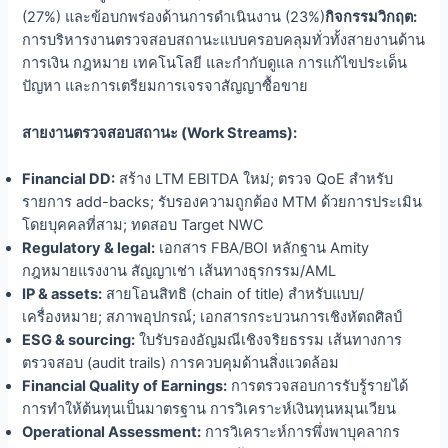
(27%) และข้อบกพร่องด้านการดำเนินงาน (23%)
กิจกรรมวิกฤต:
การบริหารงานตรวจสอบสถานะแบบครอบคลุมทั่วทั้งสายงานด้าน
การเงิน กฎหมาย เทคโนโลยี และกำกับดูแล การแก้ไขประเด็น
ปัญหา และการเตรียมการเจรจาสัญญาซื้อขาย
สายงานตรวจสอบสถานะ (Work Streams):
Financial DD:
สร้าง LTM EBITDA ใหม่; ตรวจ QoE สำหรับ
รายการ add-backs; รับรองความถูกต้อง MTM ด้วยการประเมิน
โดยบุคคลที่สาม; ทดสอบ Target NWC
Regulatory & legal:
เอกสาร FBA/BOI หลักฐาน Amity
กฎหมายแรงงาน สัญญาเช่า เส้นทางธุรกรรม/AML
IP & assets:
สายโอนสิทธิ (chain of title) สำหรับแบบ/
เครื่องหมาย; สภาพอุปกรณ์; เอกสารกระบวนการเชิงหัตถศิลป์
ESG & sourcing:
ใบรับรองอัญมณีเชิงจริยธรรม เส้นทางการ
ตรวจสอบ (audit trails) การควบคุมด้านสิ่งแวดล้อม
Financial Quality of Earnings:
การตรวจสอบการรับรู้รายได้
การทำให้ต้นทุนเป็นมาตรฐาน การวิเคราะห์เงินทุนหมุนเวียน
Operational Assessment:
การวิเคราะห์การพึ่งพาบุคลากร