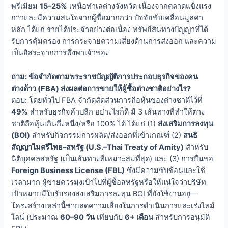
พรีเมียม
15–25%
เหนือทำเลต่างจังหวัด เนื่องจากตลาดแข็งแรง
กว่าและมีความสนใจจากผู้ซื้อมากกว่า ปัจจัยขับเคลื่อนมูลค่า
หลัก ได้แก่ รายได้ประจำอย่างต่อเนื่อง ทรัพย์สินทางปัญญาที่ได้
รับการคุ้มครอง การกระจายความเสี่ยงด้านการส่งออก และความ
เป็นอิสระจากการพึ่งพาเจ้าของ
ถาม: ข้อจำกัดตามพระราชบัญญัติการประกอบธุรกิจของคน
ต่างด้าว (FBA) ส่งผลต่อการขายให้ผู้ซื้อต่างชาติอย่างไร?
ตอบ: โดยทั่วไป FBA จำกัดสัดส่วนการถือหุ้นของต่างชาติไว้ที่
49%
สำหรับธุรกิจค้าปลีก อย่างไรก็ดี มี 3 เส้นทางที่ทำให้ต่าง
ชาติถือหุ้นเกินกึ่งหนึ่ง/หรือ 100% ได้ ได้แก่ (1)
ส่งเสริมการลงทุน
(BOI)
สำหรับกิจกรรมการผลิต/ส่งออกที่เข้าเกณฑ์ (2)
สนธิ
สัญญาไมตรีไทย–สหรัฐ (U.S.–Thai Treaty of Amity)
สำหรับ
นิติบุคคลสหรัฐ (เป็นเส้นทางที่เหมาะสมที่สุด) และ (3) การยื่นขอ
Foreign Business License (FBL)
ซึ่งมีความซับซ้อนและใช้
เวลามาก ผู้ขายควรมุ่งเป้าไปที่ผู้ซื้อสหรัฐหรือให้แน่ใจว่าบริษัท
เป้าหมายมีใบรับรองส่งเสริมการลงทุน BOI ที่ยังใช้งานอยู่—
โครงสร้างเหล่านี้ช่วยลดความเสี่ยงในการดำเนินการและเร่งไทม์
ไลน์ (ประมาณ
60–90 วัน
เทียบกับ
6+ เดือน
สำหรับการอนุมัติ