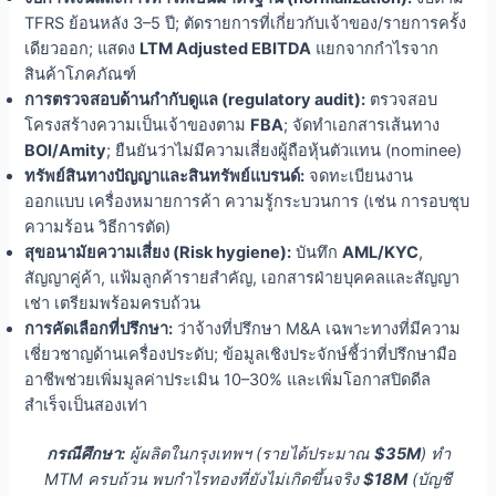
TFRS ย้อนหลัง 3–5 ปี; ตัดรายการที่เกี่ยวกับเจ้าของ/รายการครั้ง
เดียวออก; แสดง
LTM Adjusted EBITDA
แยกจากกำไรจาก
สินค้าโภคภัณฑ์
การตรวจสอบด้านกำกับดูแล (regulatory audit):
ตรวจสอบ
โครงสร้างความเป็นเจ้าของตาม
FBA
; จัดทำเอกสารเส้นทาง
BOI/Amity
; ยืนยันว่าไม่มีความเสี่ยงผู้ถือหุ้นตัวแทน (nominee)
ทรัพย์สินทางปัญญาและสินทรัพย์แบรนด์:
จดทะเบียนงาน
ออกแบบ เครื่องหมายการค้า ความรู้กระบวนการ (เช่น การอบชุบ
ความร้อน วิธีการตัด)
สุขอนามัยความเสี่ยง (Risk hygiene):
บันทึก
AML/KYC
,
สัญญาคู่ค้า, แฟ้มลูกค้ารายสำคัญ, เอกสารฝ่ายบุคคลและสัญญา
เช่า เตรียมพร้อมครบถ้วน
การคัดเลือกที่ปรึกษา:
ว่าจ้างที่ปรึกษา M&A เฉพาะทางที่มีความ
เชี่ยวชาญด้านเครื่องประดับ; ข้อมูลเชิงประจักษ์ชี้ว่าที่ปรึกษามือ
อาชีพช่วยเพิ่มมูลค่าประเมิน 10–30% และเพิ่มโอกาสปิดดีล
สำเร็จเป็นสองเท่า
กรณีศึกษา:
ผู้ผลิตในกรุงเทพฯ (รายได้ประมาณ
$35M
) ทำ
MTM ครบถ้วน พบกำไรทองที่ยังไม่เกิดขึ้นจริง
$18M
(บัญชี