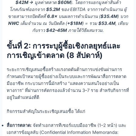
$42M →
มูลค่าตลาด
$60M
). โดยการแยกมูลค่าสินค้า
โภคภัณฑ์ออกจาก
$5.2M
ของ EBITDA จากการดำเนินงาน ผู้
ขายสามารถปิดดีลที่
6.8×
บนผลการดำเนินงาน (
$35.4M
) บวก
NWC
เต็มจำนวน ณ วันปิดดีล (
+$18M
) = รวม
$53.4M
, เทียบ
กับราว
$42–45M
ภายใต้วิธีผสมรวม.
ขั้นที่ 2: การระบุผู้ซื้อเชิงกลยุทธ์และ
การเชิญเข้าตลาด (8 สัปดาห์)
ระยะการเชิญเสนอซื้อสร้างแรงกดดันด้านการแข่งขันผ่านการ
กำหนดเป้าหมายผู้ซื้ออย่างเป็นระบบและการพัฒนาสื่อการตลาด
มืออาชีพ กระบวนการนี้มักสร้าง “แสดงความสนใจอย่างเป็น
ทางการ” ที่ผ่านการคัดกรองแล้วจำนวน 3–7 ราย สำหรับกิจการที่
อยู่ในตำแหน่งที่ดี
กิจกรรมสำคัญในระยะเชิญเสนอซื้อ ได้แก่
สื่อการตลาด:
จัดทำเอกสารทีเซอร์แบบมืออาชีพ (1–2 หน้า) และ
เอกสารข้อมูลลับ (Confidential Information Memoranda: