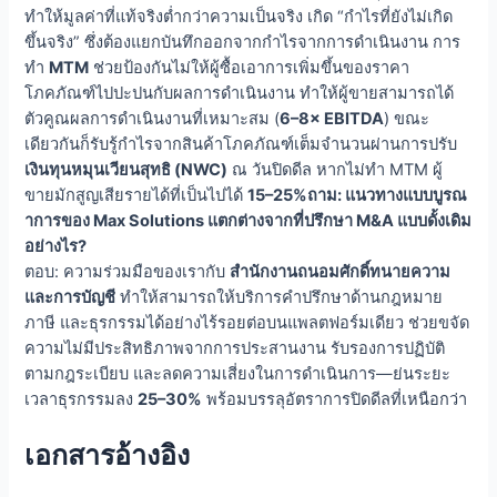
ทำให้มูลค่าที่แท้จริงต่ำกว่าความเป็นจริง เกิด “กำไรที่ยังไม่เกิด
ขึ้นจริง” ซึ่งต้องแยกบันทึกออกจากกำไรจากการดำเนินงาน การ
ทำ
MTM
ช่วยป้องกันไม่ให้ผู้ซื้อเอาการเพิ่มขึ้นของราคา
โภคภัณฑ์ไปปะปนกับผลการดำเนินงาน ทำให้ผู้ขายสามารถได้
ตัวคูณผลการดำเนินงานที่เหมาะสม (
6–8× EBITDA
) ขณะ
เดียวกันก็รับรู้กำไรจากสินค้าโภคภัณฑ์เต็มจำนวนผ่านการปรับ
เงินทุนหมุนเวียนสุทธิ (NWC)
ณ วันปิดดีล หากไม่ทำ MTM ผู้
ขายมักสูญเสียรายได้ที่เป็นไปได้
15–25%
ถาม: แนวทางแบบบูรณ
าการของ Max Solutions แตกต่างจากที่ปรึกษา M&A แบบดั้งเดิม
อย่างไร?
ตอบ: ความร่วมมือของเรากับ
สำนักงานถนอมศักดิ์ทนายความ
และการบัญชี
ทำให้สามารถให้บริการคำปรึกษาด้านกฎหมาย
ภาษี และธุรกรรมได้อย่างไร้รอยต่อบนแพลตฟอร์มเดียว ช่วยขจัด
ความไม่มีประสิทธิภาพจากการประสานงาน รับรองการปฏิบัติ
ตามกฎระเบียบ และลดความเสี่ยงในการดำเนินการ—ย่นระยะ
เวลาธุรกรรมลง
25–30%
พร้อมบรรลุอัตราการปิดดีลที่เหนือกว่า
เอกสารอ้างอิง