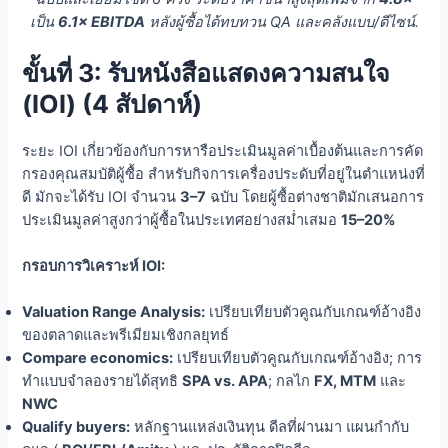
เป็น
6.1× EBITDA
หลังผู้ซื้อได้ทบทวน QA และคลังแบบ/ดีไซน์.
ขั้นที่ 3: รับหนังสือแสดงความสนใจ
(IOI) (4 สัปดาห์)
ระยะ IOI เกี่ยวข้องกับการหารือประเมินมูลค่าเบื้องต้นและการคัด
กรองคุณสมบัติผู้ซื้อ สำหรับกิจการเครื่องประดับที่อยู่ในตำแหน่งที่
ดี มักจะได้รับ IOI จำนวน
3–7
ฉบับ โดยผู้ซื้อต่างชาติมักเสนอการ
ประเมินมูลค่าสูงกว่าผู้ซื้อในประเทศอย่างสม่ำเสมอ
15–20%
กรอบการวิเคราะห์ IOI:
Valuation Range Analysis:
เปรียบเทียบตัวคูณกับเกณฑ์อ้างอิง
ของตลาดและพรีเมียมเชิงกลยุทธ์
Compare economics:
เปรียบเทียบตัวคูณกับเกณฑ์อ้างอิง; การ
ทำแบบจำลองรายได้สุทธิ
SPA vs. APA
; กลไก
FX, MTM
และ
NWC
Qualify buyers:
หลักฐานแหล่งเงินทุน ดีลที่ผ่านมา แผนกำกับ