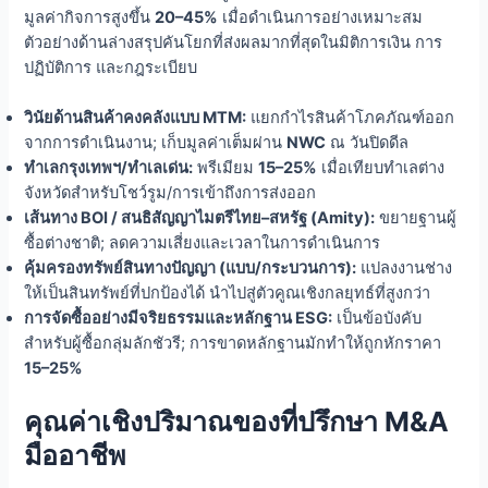
มูลค่ากิจการสูงขึ้น
20–45%
เมื่อดำเนินการอย่างเหมาะสม
ตัวอย่างด้านล่างสรุปคันโยกที่ส่งผลมากที่สุดในมิติการเงิน การ
ปฏิบัติการ และกฎระเบียบ
วินัยด้านสินค้าคงคลังแบบ MTM:
แยกกำไรสินค้าโภคภัณฑ์ออก
จากการดำเนินงาน; เก็บมูลค่าเต็มผ่าน
NWC
ณ วันปิดดีล
ทำเลกรุงเทพฯ/ทำเลเด่น:
พรีเมียม
15–25%
เมื่อเทียบทำเลต่าง
จังหวัดสำหรับโชว์รูม/การเข้าถึงการส่งออก
เส้นทาง BOI / สนธิสัญญาไมตรีไทย–สหรัฐ (Amity):
ขยายฐานผู้
ซื้อต่างชาติ; ลดความเสี่ยงและเวลาในการดำเนินการ
คุ้มครองทรัพย์สินทางปัญญา (แบบ/กระบวนการ):
แปลงงานช่าง
ให้เป็นสินทรัพย์ที่ปกป้องได้ นำไปสู่ตัวคูณเชิงกลยุทธ์ที่สูงกว่า
การจัดซื้ออย่างมีจริยธรรมและหลักฐาน ESG:
เป็นข้อบังคับ
สำหรับผู้ซื้อกลุ่มลักชัวรี; การขาดหลักฐานมักทำให้ถูกหักราคา
15–25%
คุณค่าเชิงปริมาณของที่ปรึกษา M&A
มืออาชีพ