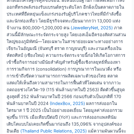
ลักษณะเศรษฐกิจคู่ที่ซับซ้อน: ฝั่งหนึ่งเป็นฐานการผลิตเพื่อการส่ง
ออกที่ทรงพลังรองรับแบรนด์หรูระดับโลก อีกฝั่งเป็นตลาดภายใน
ประเทศที่ยืดหยุ่นแข็งแกร่งรองรับผู้บริโภคชาวไทยที่มีกำลังซื้อ
และนักท่องเที่ยว โดยมีธุรกิจจดทะเบียนมากกว่า 13,000 แห่ง
จ้างงาน 800,000–1,200,000 คน
(JewelleryNet, 2025)
ภาค
ส่วนนี้มีลักษณะกระจัดกระจายสูง โดยเอสเอ็มอีครองสัดส่วนส่วน
ใหญ่ของภูมิทัศน์—โดยเฉพาะในสาขาย่อยเฉพาะทางอย่างการ
เจียระไนอัญมณี (จันทบุรี ตราด กาญจนบุรี) และงานเครื่องเงิน
หัตถศิลป์ (เชียงใหม่) ความกระจัดกระจายนี้ก่อให้เกิดโอกาสการ
เข้าซื้อกิจการอย่างมีนัยสำคัญสำหรับผู้ซื้อเชิงกลยุทธ์ที่มองหา
การรวมกิจการ (consolidation) การบูรณาการในแนวดิ่ง หรือ
การเข้าถึงขีดความสามารถการผลิตเฉพาะตัวของไทย ตลาด
แสดงให้เห็นถึงความสามารถในการฟื้นตัวที่โดดเด่น จากภาวะ
ถดถอยช่วงโควิด-19 (115 พันล้านบาทในปี 2563) ดีดตัวขึ้นสู่จุด
สูงสุดที่ 252 พันล้านบาทในปี 2566 ก่อนปรับตัวเป็นปกติที่ 170
พันล้านบาทในปี 2024
(IndexBox, 2025)
ผลการส่งออกใน
ไตรมาส 1 ปี 2025 เป็นไปอย่างยอดเยี่ยม โดยมูลค่าส่งออกรวม
พุ่งขึ้น 111% เมื่อเทียบปีต่อปี (YoY) และการส่งออกแพลทินัม
เติบโตแบบไม่เคยเกิดขึ้นมาก่อนถึง 135,096% จากอุปสงค์ของ
อินเดีย
(Thailand Public Relations, 2025)
แม้ความผันผวนนี้จะ