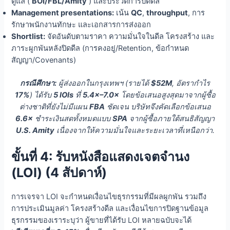
ดูแล (
BOI/FBL/Amity
) และประวัติการปิดดีล
Management presentations:
เน้น
QC
,
throughput
, การ
รักษาพนักงานทักษะ และเอกสารการส่งออก
Shortlist:
จัดอันดับตามราคา ความมั่นใจในดีล โครงสร้าง และ
ภาระผูกพันหลังปิดดีล (การคงอยู่/Retention, ข้อกำหนด
สัญญา/Covenants)
กรณีศึกษา:
ผู้ส่งออกในกรุงเทพฯ (รายได้
$52M
, อัตรากำไร
17%
) ได้รับ
5 IOIs
ที่
5.4×–7.0×
โดยข้อเสนอสูงสุดมาจากผู้ซื้อ
ต่างชาติที่ยังไม่มีแผน
FBA
ชัดเจน บริษัทจึงคัดเลือกข้อเสนอ
6.6×
ชำระเงินสดทั้งหมดแบบ
SPA
จากผู้ซื้อภายใต้สนธิสัญญา
U.S. Amity
เนื่องจากให้ความมั่นใจและระยะเวลาที่เหนือกว่า.
ขั้นที่ 4: รับหนังสือแสดงเจตจำนง
(LOI) (4 สัปดาห์)
การเจรจา LOI จะกำหนดเงื่อนไขธุรกรรมที่มีผลผูกพัน รวมถึง
การประเมินมูลค่า โครงสร้างดีล และเงื่อนไขการปิดฐานข้อมูล
ธุรกรรมของเราระบุว่า ผู้ขายที่ได้รับ LOI หลายฉบับจะได้