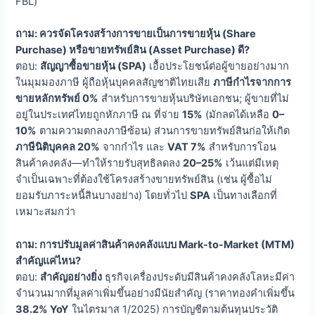
FBL)
ถาม: ควรจัดโครงสร้างการขายเป็นการขายหุ้น (Share
Purchase) หรือขายทรัพย์สิน (Asset Purchase) ดี?
ตอบ:
สัญญาซื้อขายหุ้น (SPA)
เอื้อประโยชน์ต่อผู้ขายอย่างมาก
ในมุมมองภาษี ผู้ถือหุ้นบุคคลสัญชาติไทยเสีย
ภาษีกำไรจากการ
ขายหลักทรัพย์ 0%
สำหรับการขายหุ้นบริษัทเอกชน; ผู้ขายที่ไม่
อยู่ในประเทศไทยถูกหักภาษี ณ ที่จ่าย
15%
(มักลดได้เหลือ
0–
10%
ตามความตกลงภาษีซ้อน) ส่วนการขายทรัพย์สินก่อให้เกิด
ภาษีนิติบุคคล 20%
จากกำไร และ
VAT 7%
สำหรับการโอน
สินค้าคงคลัง—ทำให้รายรับสุทธิลดลง
20–25%
เว้นแต่มีเหตุ
จำเป็นเฉพาะที่ต้องใช้โครงสร้างขายทรัพย์สิน (เช่น ผู้ซื้อไม่
ยอมรับภาระหนี้สินบางอย่าง) โดยทั่วไป
SPA
เป็นทางเลือกที่
เหมาะสมกว่า
ถาม: การปรับมูลค่าสินค้าคงคลังแบบ Mark-to-Market (MTM)
สำคัญแค่ไหน?
ตอบ:
สำคัญอย่างยิ่ง
ธุรกิจเครื่องประดับมีสินค้าคงคลังโลหะมีค่า
จำนวนมากที่มูลค่าเพิ่มขึ้นอย่างมีนัยสำคัญ (ราคาทองคำเพิ่มขึ้น
38.2% YoY
ในไตรมาส 1/2025) การบัญชีตามต้นทุนประวัติ