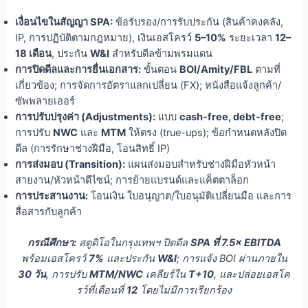
เงื่อนไขในสัญญา SPA:
ข้อรับรอง/การรับประกัน (สินค้าคงคลัง,
IP, การปฏิบัติตามกฎหมาย), เงินเอสโครว์
5–10%
ระยะเวลา
12–
18 เดือน
, ประกัน
W&I
สำหรับดีลข้ามพรมแดน
การปิดดีลและการยื่นเอกสาร:
ขั้นตอน
BOI/Amity/FBL
ตามที่
เกี่ยวข้อง; การจัดการอัตราแลกเปลี่ยน (FX); หนังสือแจ้งลูกค้า/
ซัพพลายเออร์
การปรับปรุงค่า (Adjustments):
แบบ
cash-free, debt-free
;
การปรับ
NWC
และ
MTM
ให้ตรง (true-ups); ข้อกำหนดหลังปิด
ดีล (การรักษาช่างฝีมือ, โอนสิทธิ์ IP)
การส่งมอบ (Transition):
แผนส่งมอบสำหรับช่างฝีมือหัวหน้า
สายงาน/หัวหน้าดีไซน์; การย้ายแบรนด์และแค็ตตาล็อก
การประสานงาน:
โอนเงิน ใบอนุญาต/ใบอนุมัติเปลี่ยนมือ และการ
สื่อสารกับลูกค้า
กรณีศึกษา:
สตูดิโอในกรุงเทพฯ ปิดดีล
SPA ที่ 7.5× EBITDA
พร้อมเอสโครว์
7%
และประกัน
W&I
; การแจ้ง BOI ผ่านภายใน
30 วัน
, การปรับ
MTM/NWC
เคลียร์ใน
T+10
, และปล่อยเอสโค
รว์ที่เดือนที่
12
โดยไม่มีการเรียกร้อง