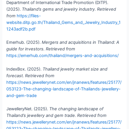
Department of International Trade Promotion (DITP).
(2025).
Thailand’s gems and jewelry industry. Retrieved
from
https://files-
website.ditp.go.th/Thailand_Gems_and_Jewelry_Industry_1
1243adf2b.pdf
Emerhub. (2025).
Mergers and acquisitions in Thailand: A
guide for investors. Retrieved from
https://emerhub.com/thailand/mergers-and-acquisitions/
IndexBox. (2025).
Thailand jewelry market size and
forecast. Retrieved from
https://news.jewellerynet.com/en/jnanews/features/25177/
053123-The-changing-landscape-of-Thailands-jewellery-
and-gem-trade
JewelleryNet. (2025).
The changing landscape of
Thailand’s jewellery and gem trade. Retrieved from
https://news.jewellerynet.com/en/jnanews/features/25177/
053123-The-changing-landscape-of-Thailands-jewellery-