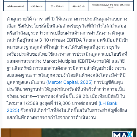
ตัวคูณรายได้ (ตารางที่ 1) ให้แนวทางการประเมินมูลค่าแบบทาง
เลือก ซึ่งมีประโยชน์เป็นพิเศษสำหรับธุรกิจที่มีกำไรไม่สม่ำเสมอ
หรือกำลังอยู่ระหว่างการเปลี่ยนผ่านด้านการดำเนินงาน ตัวคูณ
เหล่านี้อยู่ในช่วง 3–10 เท่าของ EBITDA โดยกลุ่มพรีเมียมที่มีเป้า
หมายและฐานลูกค้าที่ใหญ่กว่าจะได้รับตัวคูณที่สูงกว่า ธุรกิจ
เครื่องประดับของไทยใช้แนวทางการประเมินมูลค่าแบบไฮบริดที่
ผสมผสานระหว่าง Market Multiples (EBITDA/รายได้) และวิธี
ฐานสินทรัพย์ การแยกส่วนดังกล่าวมีความสำคัญอย่างยิ่ง เพราะ
งบแสดงฐานะการเงินถูกครอบงำโดยสินค้าคงคลังโลหะมีค่าที่มี
มูลค่าสูงและผันผวน
(Mercer Capital, 2025)
การบัญชีต้นทุน
ประวัติมาตรฐานทำให้มูลค่าสินทรัพย์ที่แท้จริงต่ำกว่าความเป็น
จริงอย่างมาก—ราคาทองคำเพิ่มขึ้น 38.2% เมื่อเทียบปีต่อปี ใน
ไตรมาส 1/2568 สูงสุดที่ 119,000 บาทต่อออนซ์
(LH Bank,
2025)
ซึ่งก่อให้เกิดกำไรที่ยังไม่เกิดขึ้นจริงในสาระสำคัญซึ่งต้อง
แยกบันทึกต่างหากจากกำไรจากการดำเนินงาน