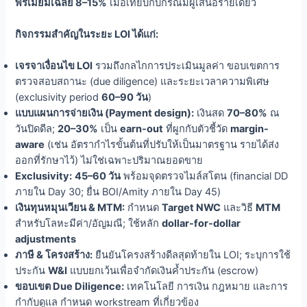
พรีเมียมเฉลี่ย 8–15%
เมื่อเทียบกับกรณีมีผู้เสนอรายเดียว
กิจกรรมสำคัญในระยะ LOI ได้แก่:
เจรจาเงื่อนไข LOI
รวมถึงกลไกการประเมินมูลค่า ขอบเขตการ
ตรวจสอบสถานะ (due diligence) และระยะเวลาความพิเศษ
(exclusivity period
60–90 วัน
)
แบบแผนการจ่ายเงิน (Payment design):
เงินสด
70–80%
ณ
วันปิดดีล;
20–30%
เป็น
earn-out
ที่ผูกกับตัวชี้วัด
margin-
aware
(เช่น อัตรากำไรขั้นต้นที่ปรับให้เป็นมาตรฐาน รายได้ส่ง
ออกที่รักษาไว้) ไม่ใช่เฉพาะปริมาณยอดขาย
Exclusivity:
45–60 วัน
พร้อมจุดตรวจไมล์สโตน (financial DD
ภายใน Day 30; ยื่น BOI/Amity ภายใน Day 45)
เงินทุนหมุนเวียน & MTM:
กำหนด
Target NWC
และวิธี
MTM
สำหรับโลหะมีค่า/อัญมณี; ใช้หลัก
dollar-for-dollar
adjustments
ภาษี & โครงสร้าง:
ยืนยันโครงสร้างดีลสุดท้ายใน LOI; ระบุการใช้
ประกัน
W&I
แบบยกเว้นเพื่อจำกัดเงินค้ำประกัน (escrow)
ขอบเขต Due Diligence:
เทคโนโลยี การเงิน กฎหมาย และการ
กำกับดูแล กำหนด workstream ที่เกี่ยวข้อง