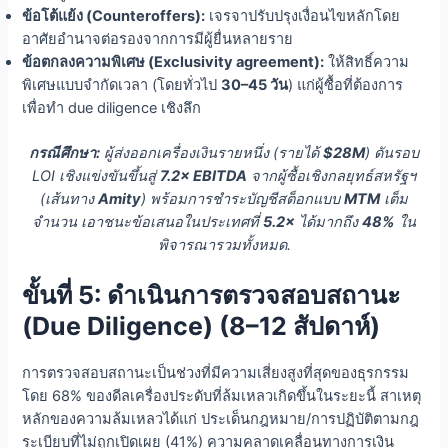
ข้อโต้แย้ง (Counteroffers):
เจรจาปรับปรุงเงื่อนไขหลักโดย
อาศัยอำนาจต่อรองจากการมีผู้ยื่นหลายราย
ข้อตกลงความพิเศษ (Exclusivity agreement):
ให้สิทธิ์ความ
พิเศษแบบจำกัดเวลา (โดยทั่วไป
30–45 วัน
) แก่ผู้ซื้อที่ต้องการ
เพื่อทำ due diligence เชิงลึก
กรณีศึกษา:
ผู้ส่งออกเครื่องเงินรายหนึ่ง (รายได้
$28M
) ดันรอบ
LOI เชิงแข่งขันขึ้นสู่
7.2× EBITDA
จากผู้ซื้อเชิงกลยุทธ์สหรัฐฯ
(เส้นทาง
Amity
) พร้อมการชำระบัญชีสต็อกแบบ
MTM
เต็ม
จำนวน เอาชนะข้อเสนอในประเทศที่
5.2×
ได้มากถึง
48%
ใน
พิจารณารวมทั้งหมด.
ขั้นที่ 5: ดำเนินการตรวจสอบสถานะ
(Due Diligence) (8–12 สัปดาห์)
การตรวจสอบสถานะเป็นช่วงที่มีความเสี่ยงสูงที่สุดของธุรกรรม
โดย 68% ของดีลเครื่องประดับที่ล้มเหลวเกิดขึ้นในระยะนี้ สาเหตุ
หลักของความล้มเหลวได้แก่ ประเด็นกฎหมาย/การปฏิบัติตามกฎ
ระเบียบที่ไม่ถูกเปิดเผย (41%) ความคลาดเคลื่อนทางการเงิน